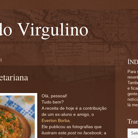
o Virgulino
4
ÍND
Para 
tariana
resen
També
e fic
gente
Olá, pessoal!
notíc
Tudo bem?
lá me
A receita de hoje é a contribuição
de um ex-aluno e amigo, o
Tran
Everton Borba
.
Ele publicou as fotografias que
ilustram este
post
no
facebook
; a