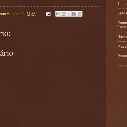
Tirin
Leito
rsan Antunes
às
11:56
Camar
Coco
io:
Ravio
Macar
ário
Renat
Lombi