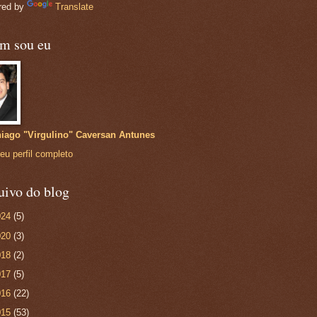
red by
Translate
m sou eu
iago "Virgulino" Caversan Antunes
eu perfil completo
uivo do blog
024
(5)
020
(3)
018
(2)
017
(5)
016
(22)
015
(53)