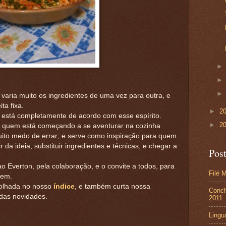
varia muito os ingredientes de uma vez para outra, e
ta fixa.
►
2
cá está completamente de acordo com esse espírito.
►
2
ra quem está começando a se aventurar na cozinha
uito medo de errar; e serve como inspiração para quem
r da ideia, substituir ingredientes e técnicas, e chegar a
Pos
o Everton, pela colaboração, e o convite a todos, para
Filé 
rem.
 olhada no nosso
índice
, e também curta nossa
Conch
 das novidades.
2011
Lingu