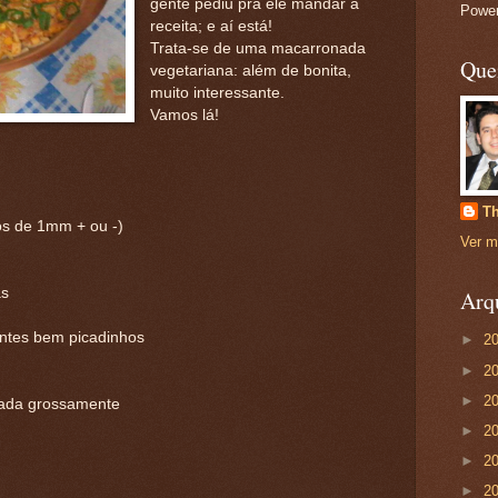
gente pediu pra ele mandar a
Powe
receita; e aí está!
Trata-se de uma macarronada
Que
vegetariana: além de bonita,
muito interessante.
Vamos lá!
Th
os de 1mm + ou -)
Ver m
as
Arq
ntes bem picadinhos
►
2
►
2
►
2
lada grossamente
►
2
►
2
►
2