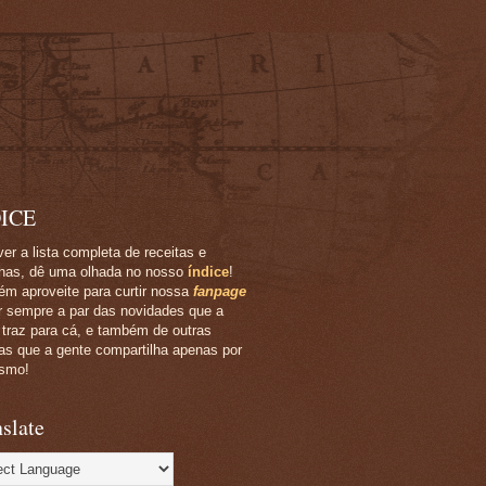
ICE
ver a lista completa de receitas e
has, dê uma olhada no nosso
índice
!
m aproveite para curtir nossa
fanpage
ar sempre a par das novidades que a
 traz para cá, e também de outras
ias que a gente compartilha apenas por
smo!
slate