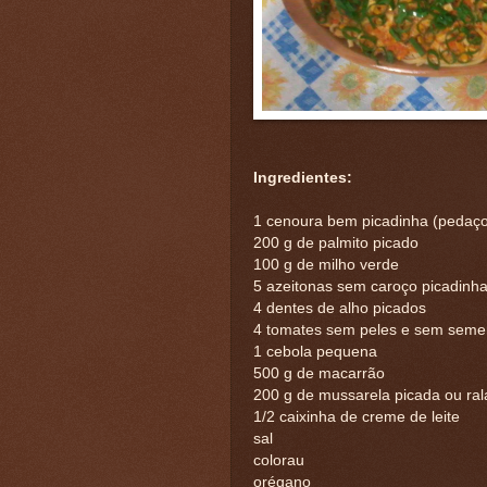
Ingredientes:
1 cenoura bem picadinha (pedaç
200 g de pal
mito picado
100 g de milho verde
5 azeitonas sem caroço picadinh
4 dentes de alho picados
4 tomates sem peles e sem seme
1 cebola pequena
500 g de macarrão
200 g de mussarela picada ou ra
1/2 caixinha de creme de leite
sal
colorau
orégano