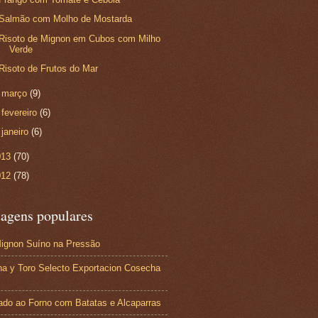
Salmão com Molho de Mostarda
Risoto de Mignon em Cubos com Milho
Verde
Risoto de Frutos do Mar
►
março
(9)
►
fevereiro
(6)
►
janeiro
(6)
013
(70)
012
(78)
tagens populares
Mignon Suíno na Pressão
a y Toro Selecto Exportacion Cosecha
ado ao Forno com Batatas e Alcaparras