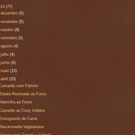
014
(77)
►
dezembro
(5)
►
novembro
(5)
►
outubro
(9)
►
setembro
(3)
►
agosto
(4)
►
julho
(4)
►
junho
(6)
►
maio
(10)
▼
abril
(10)
Camarão com Palmito
Batata Recheada ao Forno
Maminha ao Forno
Camarão ao Curry Indiano
Estrogonofe de Carne
Macarronada Vegetariana
Frango com Tomate e Cebola