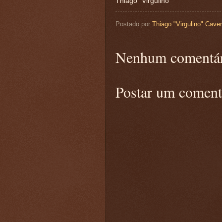
Thiago "Virgulino"
Postado por
Thiago "Virgulino" Cave
Nenhum comentár
Postar um coment