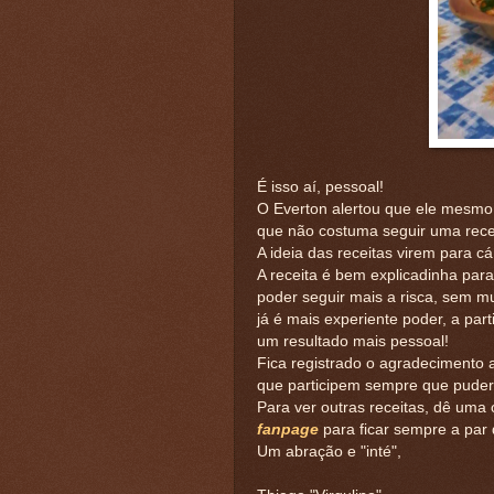
É isso aí, pessoal!
O Everton alertou que ele mesmo 
que não costuma seguir uma recei
A ideia das receitas virem para 
A receita é bem explicadinha pa
poder seguir mais a risca, sem m
já é mais experiente poder, a parti
um resultado mais pessoal!
Fica registrado o agradecimento a
que participem sempre que pude
Para ver outras receitas, dê uma
fanpage
para ficar sempre a par
Um abração e "inté",