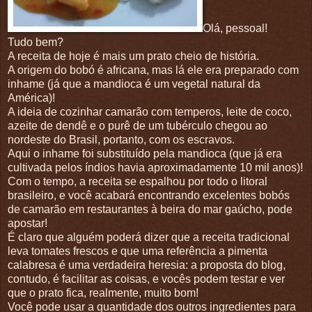
Olá, pessoal!
Tudo bem?
A receita de hoje é mais um prato cheio de história.
A origem do bobó é africana, mas lá ele era preparado com
inhame (já que a mandioca é um vegetal natural da
América)!
A ideia de cozinhar camarão com temperos, leite de coco,
azeite de dendê e o purê de um tubérculo chegou ao
nordeste do Brasil, portanto, com os escravos.
Aqui o inhame foi substituído pela mandioca (que já era
cultivada pelos índios havia aproximadamente 10 mil anos)!
Com o tempo, a receita se espalhou por todo o litoral
brasileiro, e você acabará encontrando excelentes bobós
de camarão em restaurantes à beira do mar gaúcho, pode
apostar!
É claro que alguém poderá dizer que a receita tradicional
leva tomates frescos e que uma referência a pimenta
calabresa é uma verdadeira heresia: a proposta do blog,
contudo, é facilitar as coisas, e vocês podem testar e ver
que o prato fica, realmente, muito bom!
Você pode usar a quantidade dos outros ingredientes para