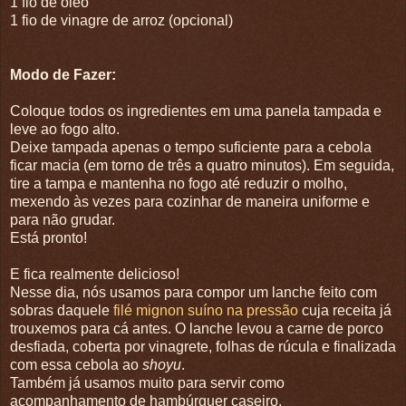
1 fio de óleo
1 fio de vinagre de arroz (opcional)
Modo de Fazer:
Coloque todos os ingredientes em uma panela tampada e
leve ao fogo alto.
Deixe tampada apenas o tempo suficiente para a cebola
ficar macia (em torno de três a quatro minutos). Em seguida,
tire a tampa e mantenha no fogo até reduzir o molho,
mexendo às vezes para cozinhar de maneira uniforme e
para não grudar.
Está pronto!
E fica realmente delicioso!
Nesse dia, nós usamos para compor um lanche feito com
sobras daquele
filé mignon suíno na pressão
cuja receita já
trouxemos para cá antes. O lanche levou a carne de porco
desfiada, coberta por vinagrete, folhas de rúcula e finalizada
com essa cebola ao
shoyu
.
Também já usamos muito para servir como
acompanhamento de hambúrguer caseiro.