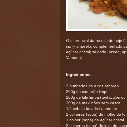
O diferencial da receita de hoje é 
curry
amarelo, complementado pela
açúcar cristal; salgado, azedo, ap
Vamos lá!
Ingredientes:
2 punhados de arroz arbóreo
200g de camarão limpo
200g de lula limpa (tentáculos ou
200g de mexilhões sem casca
1/2 cebola fatiada finamente
2 colheres (sopa) de molho de t
1 colher (sopa) de açúcar cristal
2 colheres (sopa) de leite de coco