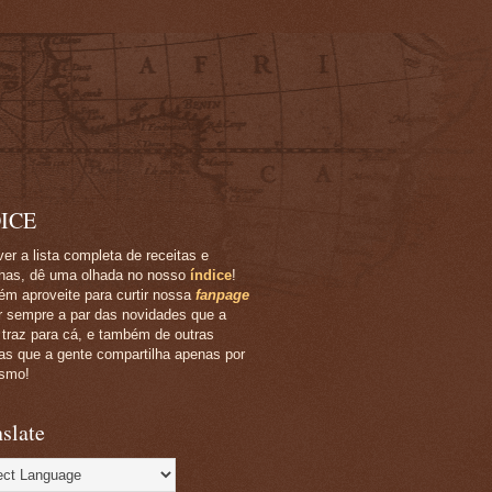
ICE
ver a lista completa de receitas e
has, dê uma olhada no nosso
índice
!
m aproveite para curtir nossa
fanpage
ar sempre a par das novidades que a
 traz para cá, e também de outras
ias que a gente compartilha apenas por
smo!
slate