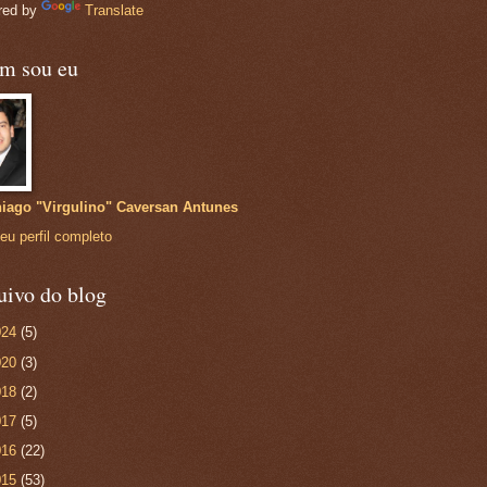
red by
Translate
m sou eu
iago "Virgulino" Caversan Antunes
eu perfil completo
uivo do blog
024
(5)
020
(3)
018
(2)
017
(5)
016
(22)
015
(53)