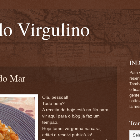
o Virgulino
ÍND
Para 
 do Mar
resen
També
e fic
gente
Olá, pessoal!
notíc
Tudo bem?
lá me
A receita de hoje está na fila para
vir aqui para o
blog
já faz um
Tran
tempão.
Hoje tomei vergonha na cara,
editei e resolvi publicá-la!