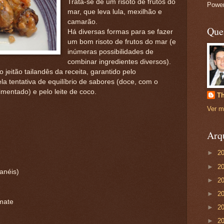
Trata-se de um risoto de frutos do
Powe
mar, que leva lula, mexilhão e
camarão.
Que
Há diversas formas para se fazer
um bom risoto de frutos do mar (e
inúmeras possibilidades de
combinar ingredientes diversos).
o jeitão tailandês da receita, garantido pelo
 tentativa de equilíbrio de sabores (doce, com o
imentado) e pelo leite de coco.
Th
Ver m
Arq
►
2
►
2
 anéis)
►
2
►
2
omate
►
2
►
2