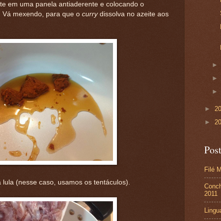
te em uma panela antiaderente e colocando o
o. Vá mexendo, para que o
curry
dissolva no azeite aos
►
2
►
2
Pos
Filé 
a lula (nesse caso, usamos os tentáculos).
Conch
2011
Lingu