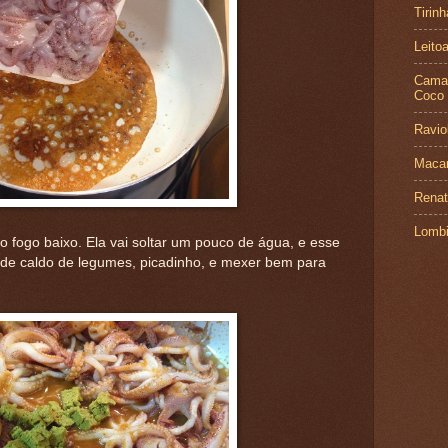
Tirin
Leito
Camar
Coco
Ravio
Macar
Renat
Lombi
o fogo baixo. Ela vai soltar um pouco de água, e esse
 de caldo de legumes, picadinho, e mexer bem para