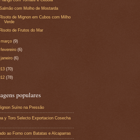
Salmão com Molho de Mostarda
Risoto de Mignon em Cubos com Milho
Verde
Risoto de Frutos do Mar
►
março
(9)
►
fevereiro
(6)
►
janeiro
(6)
013
(70)
012
(78)
tagens populares
Mignon Suíno na Pressão
a y Toro Selecto Exportacion Cosecha
ado ao Forno com Batatas e Alcaparras