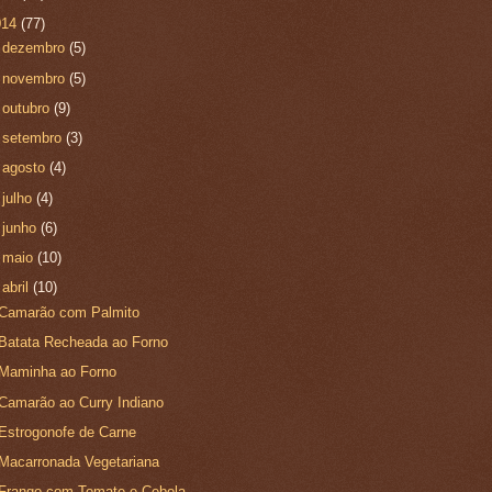
014
(77)
►
dezembro
(5)
►
novembro
(5)
►
outubro
(9)
►
setembro
(3)
►
agosto
(4)
►
julho
(4)
►
junho
(6)
►
maio
(10)
▼
abril
(10)
Camarão com Palmito
Batata Recheada ao Forno
Maminha ao Forno
Camarão ao Curry Indiano
Estrogonofe de Carne
Macarronada Vegetariana
Frango com Tomate e Cebola