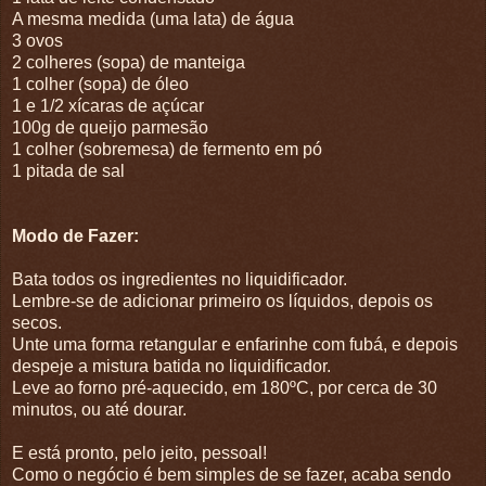
A mesma medida (uma lata) de água
3 ovos
2 colheres (sopa) de manteiga
1 colher (sopa) de óleo
1 e 1/2 xícaras de açúcar
100g de queijo parmesão
1 colher (sobremesa) de fermento em pó
1 pitada de sal
Modo de Fazer:
Bata todos os ingredientes no liquidificador.
Lembre-se de adicionar primeiro os líquidos, depois os
secos.
Unte uma forma retangular e enfarinhe com fubá, e depois
despeje a mistura batida no liquidificador.
Leve ao forno pré-aquecido, em 180ºC, por cerca de 30
minutos, ou até dourar.
E está pronto, pelo jeito, pessoal!
Como o negócio é bem simples de se fazer, acaba sendo