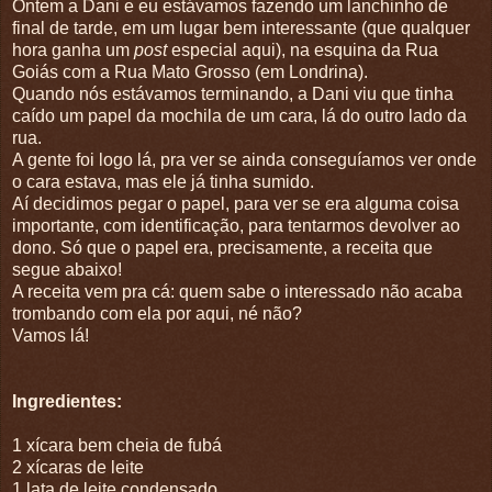
Ontem a Dani e eu estávamos fazendo um lanchinho de
final de tarde, em um lugar bem interessante (que qualquer
hora ganha um
post
especial aqui), na esquina da Rua
Goiás com a Rua Mato Grosso (em Londrina).
Quando nós estávamos terminando, a Dani viu que tinha
caído um papel da mochila de um cara, lá do outro lado da
rua.
A gente foi logo lá, pra ver se ainda conseguíamos ver onde
o cara estava, mas ele já tinha sumido.
Aí decidimos pegar o papel, para ver se era alguma coisa
importante, com identificação, para tentarmos devolver ao
dono. Só que o papel era, precisamente, a receita que
segue abaixo!
A receita vem pra cá: quem sabe o interessado não acaba
trombando com ela por aqui, né não?
Vamos lá!
Ingredientes:
1 xícara bem cheia de fubá
2 xícaras de leite
1 lata de leite condensado