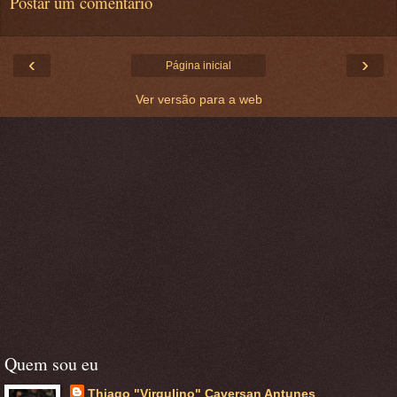
Postar um comentário
‹
›
Página inicial
Ver versão para a web
Quem sou eu
Thiago "Virgulino" Caversan Antunes