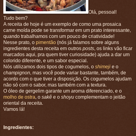
Olá, pessoal!
Tudo bem?
A receita de hoje é um exemplo de como uma prosaica
carne moída pode se transformar em um prato interessante,
quando trabalhamos com um pouco de criatividade!
Nesse prato, o
pimentão
(nós já falamos sobre alguns
ingredientes desta receita em outros
posts
, os links vão ficar
marcados aqui, pra quem tiver curiosidade) ajuda a dar um
colorido diferente, e um sabor especial.
Nós utilizamos dois tipos de cogumelos, o
shimeji
e o
champignon
, mas você pode variar bastante, também, de
acordo com o que tiver a disposição. Os cogumelos ajudam
não só com o sabor, mas também com a textura.
O óleo de gergelim garante um aroma diferenciado, e o
molho de ostra
, o
sakê
e o
shoyu
complementam o jeitão
oriental da receita.
Vamos lá!
Ingredientes: