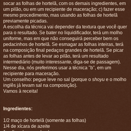
socar as folhas de hortelã, com os demais ingredientes, em
um pilão, ou em um recipiente de maceração; c) fazer esse
mesmo procedimento, mas usando as folhas de hortelã
previamente picadas.
A escolha da técnica vai depender da textura que você quer
para o resultado. Se bater no liquidificador, terá um molho
uniforme, mas em que não conseguirá perceber bem os
pedacinhos de hortelã. Se esmagar as folhas inteiras, terá
na composição final pedaços grandes de hortelã. Se picar
as folhas antes de levar ao pilão, terá um resultado
intermediário (muito interessante, diga-se de passagem).
Nesse dia, nós preferimos usar a técnica "b", em um
recipiente para maceração.
Um conselho: pegue leve no sal (porque o
shoyu
e o molho
inglês já levam sal na composição).
Vamos à receita!
Ingredientes:
1/2 maço de hortelã (somente as folhas)
1/4 de xícara de azeite