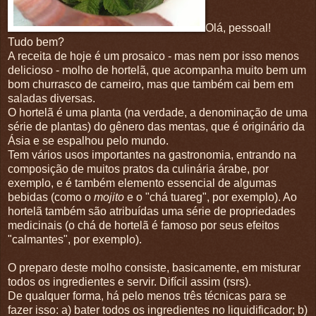
Olá, pessoal!
Tudo bem?
A receita de hoje é um prosaico - mas nem por isso menos
delicioso - molho de hortelã, que acompanha muito bem um
bom churrasco de carneiro, mas que também cai bem em
saladas diversas.
O hortelã é uma planta (na verdade, a denominação de uma
série de plantas) do gênero das mentas, que é originário da
Ásia e se espalhou pelo mundo.
Tem vários usos importantes na gastronomia, entrando na
composição de muitos pratos da culinária árabe, por
exemplo, e é também elemento essencial de algumas
bebidas (como o
mojito
e o "chá tuareg", por exemplo). Ao
hortelã também são atribuídas uma série de propriedades
medicinais (o chá de hortelã é famoso por seus efeitos
"calmantes", por exemplo).
O preparo deste molho consiste, basicamente, em misturar
todos os ingredientes e servir. Difícil assim (rsrs).
De qualquer forma, há pelo menos três técnicas para se
fazer isso: a) bater todos os ingredientes no liquidificador; b)