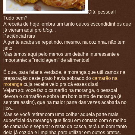
Olá, pessoal!
Tudo bem?
A receita de hoje lembra um tanto outros escondidinhos que
já vieram aqui pro
blog
...
Paciência! rsrs
A gente acaba se repetindo, mesmo, na cozinha, não tem
jeito!
Mas temos aqui pelo menos um detalhe interessante e
importante: a "reciclagem" de alimentos!
É que, para falar a verdade, a moranga que utilizamos na
preparação deste prato havia sobrado do
camarão na
moranga
cuja receita veio pra cá esses dias!
Vejam só: você faz o camarão na moranga, o pessoal
devora o camarão e sobra um bom tanto de moranga (é
sempre assim), que na maior parte das vezes acabaria no
lixo...
Mas se você retirar com uma colher aquela parte mais
superficial da moranga que ficou em contato com o molho
de camarão e separar o resto da casca, terá um bom tanto
dela já cozida e limpinha para utilizar em outros pratos.