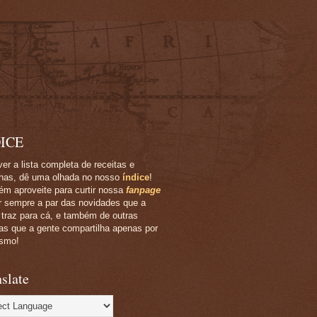
ICE
ver a lista completa de receitas e
has, dê uma olhada no nosso
índice
!
m aproveite para curtir nossa
fanpage
ar sempre a par das novidades que a
 traz para cá, e também de outras
ias que a gente compartilha apenas por
smo!
slate