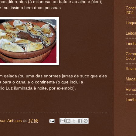
s diferentes (à milanesa, ao bafo e ao alho e óleo),
rve muitíssimo bem duas pessoas.
Conch
2011
Lingu
Leito
Tirin
Camar
Coco
Ravio
m gelada (ou uma das enormes jarras de suco que eles
Macar
a para o canal e o continente (o que inclui a
lio Luz iluminada à noite, por exemplo).
Renat
Lombi
rsan Antunes
às
17:58