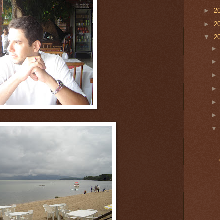
►
2
►
2
▼
2