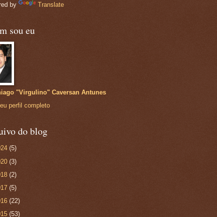
red by
Translate
m sou eu
iago "Virgulino" Caversan Antunes
eu perfil completo
uivo do blog
024
(5)
020
(3)
018
(2)
017
(5)
016
(22)
015
(53)