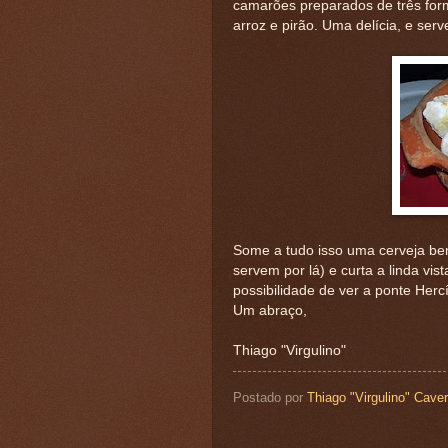
camarões preparados de três forma
arroz e pirão. Uma delícia, e se
Some a tudo isso uma cerveja be
servem por lá) e curta a linda vist
possibilidade de ver a ponte Hercí
Um abraço,
Thiago "Virgulino"
Postado por
Thiago "Virgulino" Cave