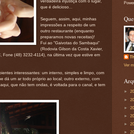
verdadeira injustiça com o lugar,
Powe
que é delicioso...
Que
Seguem, assim, aqui, minhas
impressões a respeito de um
outro restaurante (enquanto
preparamos novas receitas)!
Fui ao "Gaivotas do Sambaqui"
(Rodovia Gilson da Costa Xavier,
, Fone (48) 3232-4114), na última vez que estive em
Th
Ver m
ientes interessantes: um interno, simples e limpo, com
e dá um ar todo próprio ao local; outro externo, com
Arq
qui, que não tem ondas, é voltada para o canal, e tem
►
2
►
2
►
2
►
2
►
2
►
2