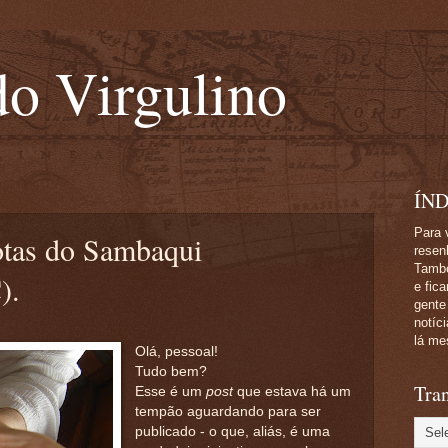
o Virgulino
ÍND
Para 
otas do Sambaqui
resen
També
).
e fic
gente
notíc
lá me
Olá, pessoal!
Tudo bem?
Tran
Esse é um
post
que estava há um
tempão aguardando para ser
publicado - o que, aliás, é uma