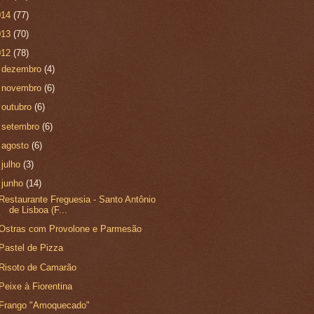
014
(77)
013
(70)
012
(78)
►
dezembro
(4)
►
novembro
(6)
►
outubro
(6)
►
setembro
(6)
►
agosto
(6)
►
julho
(3)
▼
junho
(14)
Restaurante Freguesia - Santo Antônio
de Lisboa (F...
Ostras com Provolone e Parmesão
Pastel de Pizza
Risoto de Camarão
Peixe à Fiorentina
Frango "Amoquecado"