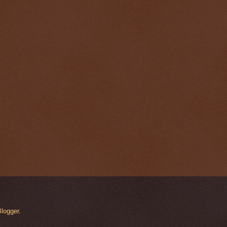
logger
.