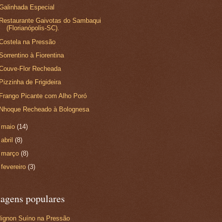
Galinhada Especial
Restaurante Gaivotas do Sambaqui
(Florianópolis-SC).
Costela na Pressão
Sorrentino à Fiorentina
Couve-Flor Recheada
Pizzinha de Frigideira
Frango Picante com Alho Poró
Nhoque Recheado à Bolognesa
►
maio
(14)
►
abril
(8)
►
março
(8)
►
fevereiro
(3)
tagens populares
Mignon Suíno na Pressão