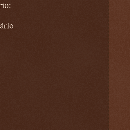
io:
ário