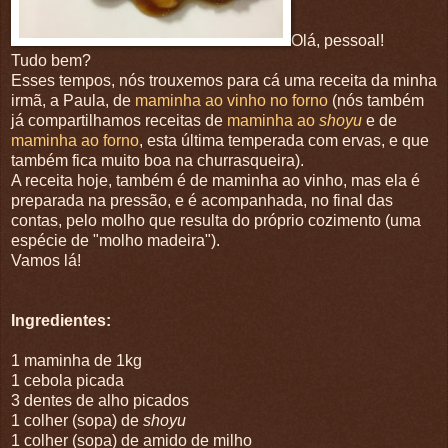
Olá, pessoal!
Tudo bem?
Esses tempos, nós trouxemos para cá uma receita da minha
irmã, a Paula, de
maminha ao vinho no forno
(nós também
já compartilhamos receitas de
maminha ao
shoyu
e de
maminha ao forno
, esta última temperada com ervas, e que
também fica muito boa na churrasqueira).
A receita hoje, também é de maminha ao vinho, mas ela é
preparada na pressão, e é acompanhada, no final das
contas, pelo molho que resulta do próprio cozimento (uma
espécie de "molho madeira").
Vamos lá!
Ingredientes:
1 maminha de 1kg
1 cebola picada
3 dentes de alho picados
1 colher (sopa) de
shoyu
1 colher (sopa) de amido de milho