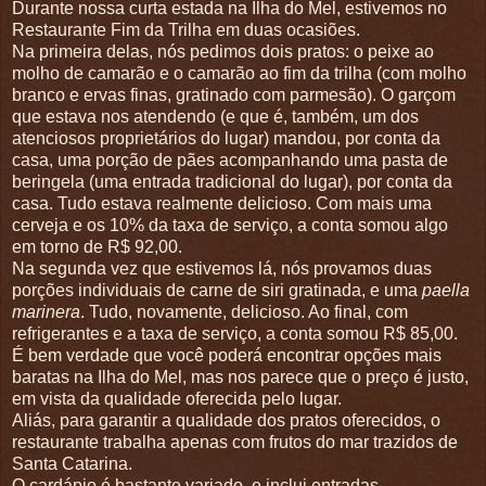
Durante nossa curta estada na Ilha do Mel, estivemos no
Restaurante Fim da Trilha em duas ocasiões.
Na primeira delas, nós pedimos dois pratos: o peixe ao
molho de camarão e o camarão ao fim da trilha (com molho
branco e ervas finas, gratinado com parmesão). O garçom
que estava nos atendendo (e que é, também, um dos
atenciosos proprietários do lugar) mandou, por conta da
casa, uma porção de pães acompanhando uma pasta de
beringela (uma entrada tradicional do lugar), por conta da
casa. Tudo estava realmente delicioso. Com mais uma
cerveja e os 10% da taxa de serviço, a conta somou algo
em torno de R$ 92,00.
Na segunda vez que estivemos lá, nós provamos duas
porções individuais de carne de siri gratinada, e uma
paella
marinera
. Tudo, novamente, delicioso. Ao final, com
refrigerantes e a taxa de serviço, a conta somou R$ 85,00.
É bem verdade que você poderá encontrar opções mais
baratas na Ilha do Mel, mas nos parece que o preço é justo,
em vista da qualidade oferecida pelo lugar.
Aliás, para garantir a qualidade dos pratos oferecidos, o
restaurante trabalha apenas com frutos do mar trazidos de
Santa Catarina.
O cardápio é bastante variado, e inclui entradas