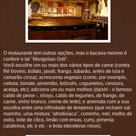
O restaurante tem outras opções, mas o bacana mesmo é
conferir o tal "Mongolian Grill".
Você escolhe um ou mais dos vários tipos de carne (contra
filé bovino, búfalo, javali, frango, tubarão, anéis de lula e
camarão cinza); acrescenta vegetais (como, por exemplo,
cebola, tomate, pimentão, brócolis, cogumelos, cenoura,
acelga, etc); adiciona um ou mais molhos (daishi - o famoso
caldo de peixe -, shoyu, caldo de legumes, de frango, de
carne, vinho branco, creme de leite); e arremata com a sua
escolha entre uma infinidade de temperos (que incluem sal
marinho, uma mistura "afrodisíaca", cominho, mel, molho de
ostra, leite de côco, limão com ervas, curry, pimenta
calabresa, etc e etc - e bota eteceteras nisso).