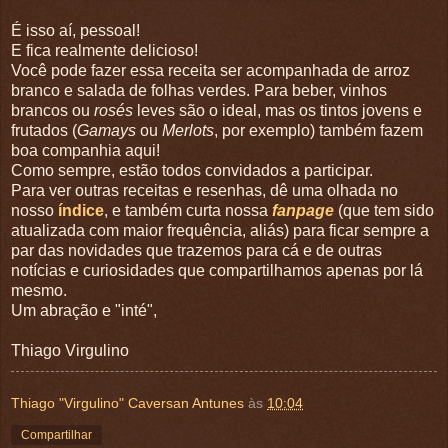
É isso aí, pessoal!
E fica realmente delicioso!
Você pode fazer essa receita ser acompanhada de arroz
branco e salada de folhas verdes. Para beber, vinhos
brancos ou
rosés
leves são o ideal, mas os tintos jovens e
frutados (
Gamays
ou
Merlots
, por exemplo) também fazem
boa companhia aqui!
Como sempre, estão todos convidados a participar.
Para ver outras receitas e resenhas, dê uma olhada no
nosso
índice
, e também curta nossa
fanpage
(que tem sido
atualizada com maior frequência, aliás) para ficar sempre a
par das novidades que trazemos para cá e de outras
notícias e curiosidades que compartilhamos apenas por lá
mesmo.
Um abração e "inté",
Thiago Virgulino
Thiago "Virgulino" Caversan Antunes
às
10:04
Compartilhar